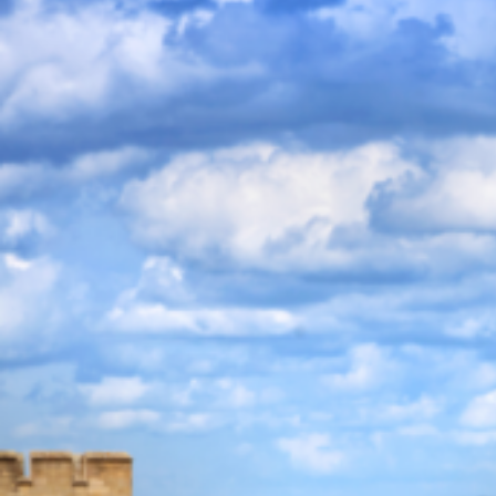
首頁
關於我們
ABOUTUS
留學項目
PROGRAMS
大學&學院
語言學校
CO-OP 帶薪實習課程
高中留學
留遊學項目
海外就業
留學國家
COUNTRIES
愛爾蘭
大學和學院（愛爾蘭篇）
語言學校（愛爾蘭篇）
美國
大學和學院（美國篇）
語言學校（美國篇）
英國
大學和學院（英國篇）
語言學校（英國篇）