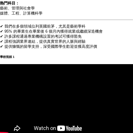
熱門科目：
藝術、管理與社會學
媒體、工程、計算機科學
✔ 我們在多個領域位列英國前茅，尤其是藝術學科
✔ 95% 的畢業生在畢業後 6 個月內獲得就業或繼續深造機會
✔ 許多課程通過專業機構設置的考試可獲得豁免
✔ 課程強調業界連結，提供真實世界的人脈與經驗
✔ 提供慷慨的留學支持，深受國際學生歡迎並獲高度評價
學校視頻
1