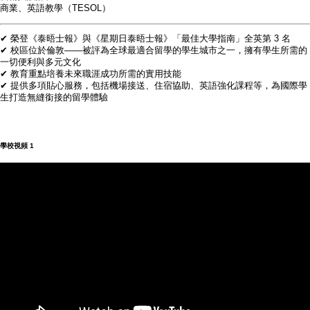
商業、英語教學（TESOL）
✔ 榮登《泰晤士報》與《星期日泰晤士報》「最佳大學指南」全英第 3 名
✔ 校區位於倫敦——被評為全球最適合留學的學生城市之一，擁有學生所需的
一切便利與多元文化
✔ 教育重點培養未來職涯成功所需的實用技能
✔ 提供多項貼心服務，包括機場接送、住宿協助、英語強化課程等，為國際學
生打造無縫銜接的留學體驗
學校視頻
1