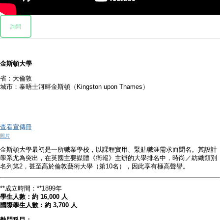
詢問
金斯頓大學
省：大倫敦
城市：泰晤士河畔金斯頓（Kingston upon Thames）
查看宣傳冊
照片
金斯頓大學最初是一所職業學校，以課程實用、緊貼職涯需求而聞名。其設計
學系尤為突出，在英國主要媒體《衛報》主辦的大學排名中，時尚／紡織類別
名列第2，甚至高於倫敦藝術大學（第10名），因此享有極高聲譽。
**成立時間：**1899年
學生人數：約 16,000 人
國際學生人數：約 3,700 人
熱門科目：