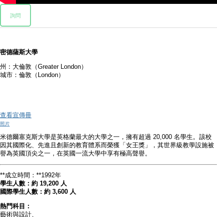
詢問
密德薩斯大學
州：大倫敦（Greater London）
城市：倫敦（London）
查看宣傳冊
照片
米德爾塞克斯大學是英格蘭最大的大學之一，擁有超過 20,000 名學生。該校
因其國際化、先進且創新的教育體系而榮獲「女王獎」，其世界級教學設施被
譽為英國頂尖之一，在英國一流大學中享有極高聲譽。
**成立時間：**1992年
學生人數：約 19,200 人
國際學生人數：約 3,600 人
熱門科目：
藝術與設計、