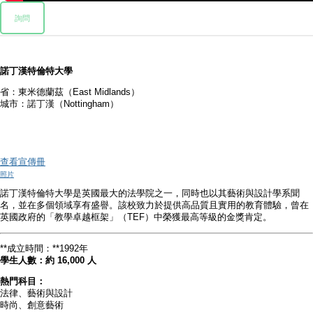
詢問
諾丁漢特倫特大學
省：東米德蘭茲（East Midlands）
城市：諾丁漢（Nottingham）
查看宣傳冊
照片
諾丁漢特倫特大學是英國最大的法學院之一，同時也以其藝術與設計學系聞
名，並在多個領域享有盛譽。該校致力於提供高品質且實用的教育體驗，曾在
英國政府的「教學卓越框架」（TEF）中榮獲最高等級的金獎肯定。
**成立時間：**1992年
學生人數：約 16,000 人
熱門科目：
法律、藝術與設計
時尚、創意藝術