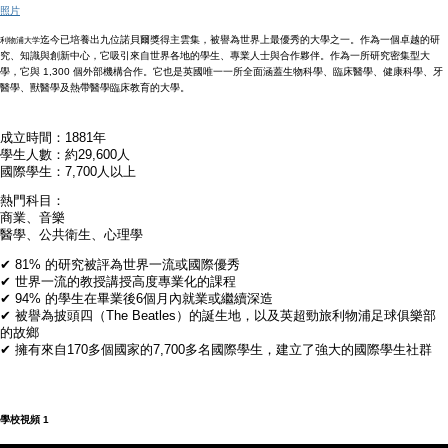
照片
迄今已培養出九位諾貝爾獎得主雲集，被譽為世界上最優秀的大學之一。作為一個卓越的研
利物浦大学
究、知識與創新中心，它吸引來自世界各地的學生、專業人士與合作夥伴。作為一所研究密集型大
學，它與 1,300 個外部機構合作。它也是英國唯一一所全面涵蓋生物科學、臨床醫學、健康科學、牙
醫學、獸醫學及熱帶醫學臨床教育的大學。
成立時間：1881年
學生人數：約29,600人
國際學生：7,700人以上
熱門科目：
商業、音樂
醫學、公共衛生、心理學
✔ 81% 的研究被評為世界一流或國際優秀
✔ 世界一流的教授講授高度專業化的課程
✔ 94% 的學生在畢業後6個月內就業或繼續深造
✔ 被譽為披頭四（The Beatles）的誕生地，以及英超勁旅利物浦足球俱樂部
的故鄉
✔ 擁有來自170多個國家的7,700多名國際學生，建立了強大的國際學生社群
學校視頻 1