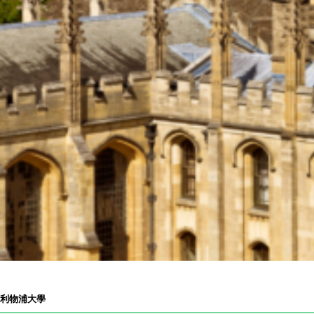
法國
語言學校（法國篇）
台灣
日本
菲律賓
留學最新博客
BLOGS
留學經驗分享
EXPERIENCES
留學步驟
STEPS
留學宣傳手冊
聯繫我們
留學申請
利物浦大學