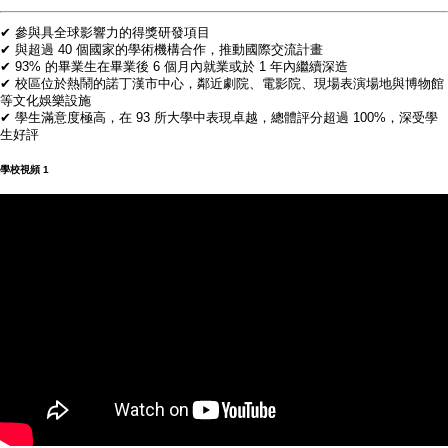
✔ 參與具全球影響力的得獎研發項目
✔ 與超過 40 個國家的學術機構合作，推動國際交流計畫
✔ 93% 的畢業生在畢業後 6 個月內就業或於 1 年內繼續深造
✔ 校區位於熱鬧的諾丁漢市中心，鄰近劇院、電影院、現場表演場地與博物館
等文化娛樂設施
✔ 學生滿意度極高，在 93 所大學中表現卓越，總體評分超過 100%，深受學
生好評
學校視頻
1