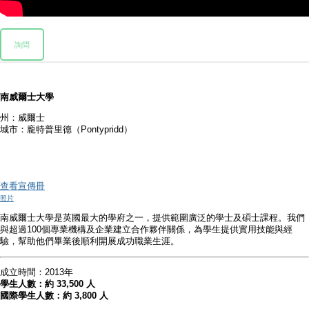
詢問
南威爾士大學
州：威爾士
城市：龐特普里德（Pontypridd）
查看宣傳冊
照片
南威爾士大學是英國最大的學府之一，提供範圍廣泛的學士及碩士課程。我們
與超過100個專業機構及企業建立合作夥伴關係，為學生提供實用技能與經
驗，幫助他們畢業後順利開展成功職業生涯。
成立時間：2013年
學生人數：約 33,500 人
國際學生人數：約 3,800 人