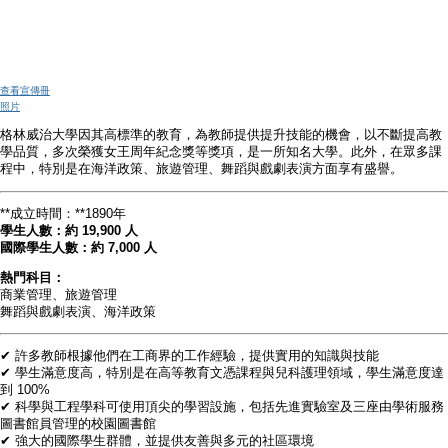
查看宣傳冊
照片
格林威治大學因其高標準的教育，為教師提供提升技能的機會，以不斷提高教
學品質，多次榮獲女王周年紀念獎等獎項，是一所知名大學。此外，在眾多課
程中，特別是在海洋政策、旅遊管理、舞蹈與戲劇表演方面享有盛譽。
**成立時間：**1890年
學生人數：約 19,900 人
國際學生人數：約 7,000 人
熱門科目：
商業管理、旅遊管理
舞蹈與戲劇表演、海洋政策
✔ 許多教師根據他們在工商界的工作經驗，提供實用的知識與技能
✔ 學生滿意度高，特別是在高等教育文憑課程與兒科護理領域，學生滿意度達
到 100%
✔ 科學與工程學科可使用頂尖的學習設施，包括先進實驗室及三座由學術服務
圖書館員管理的校園圖書館
✔ 強大的國際學生群體，並提供友善與多元的社區環境