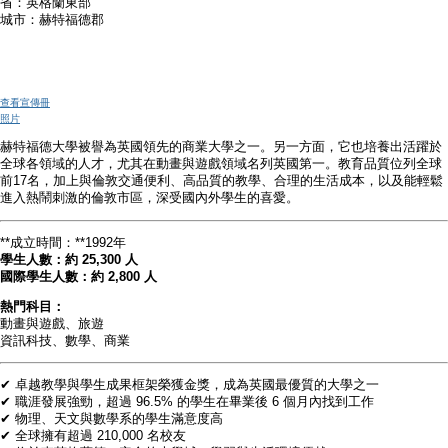
省：英格蘭東部
城市：赫特福德郡
查看宣傳冊
照片
赫特福德大學被譽為英國領先的商業大學之一。另一方面，它也培養出活躍於
全球各領域的人才，尤其在動畫與遊戲領域名列英國第一。教育品質位列全球
前17名，加上與倫敦交通便利、高品質的教學、合理的生活成本，以及能輕鬆
進入熱鬧刺激的倫敦市區，深受國內外學生的喜愛。
**成立時間：**1992年
學生人數：約 25,300 人
國際學生人數：約 2,800 人
熱門科目：
動畫與遊戲、旅遊
資訊科技、數學、商業
✔ 卓越教學與學生成果框架榮獲金獎，成為英國最優質的大學之一
✔ 職涯發展強勁，超過 96.5% 的學生在畢業後 6 個月內找到工作
✔ 物理、天文與數學系的學生滿意度高
✔ 全球擁有超過 210,000 名校友