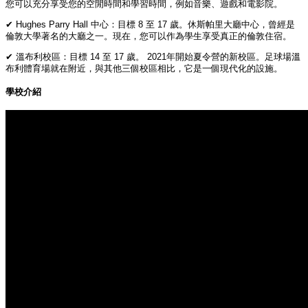
您可以充分享受您的空閒時間和學習時間，例如音樂、遊戲和電影院。
✔ Hughes Parry Hall 中心：目標 8 至 17 歲。休斯帕里大廳中心，曾經是
倫敦大學著名的大廳之一。現在，您可以作為學生享受真正的倫敦住宿。
✔ 溫布利校區：目標 14 至 17 歲。 2021年開始夏令營的新校區。足球場溫
布利體育場就在附近，與其他三個校區相比，它是一個現代化的設施。
學校介紹