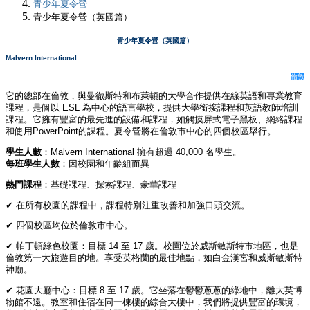
青少年夏令營
青少年夏令營（英國篇）
青少年夏令營（英國篇）
Malvern International
倫敦
它的總部在倫敦，與曼徹斯特和布萊頓的大學合作提供在線英語和專業教育
課程，是個以 ESL 為中心的語言學校，提供大學銜接課程和英語教師培訓
課程。它擁有豐富的最先進的設備和課程，如觸摸屏式電子黑板、網絡課程
和使用PowerPoint的課程。夏令營將在倫敦市中心的四個校區舉行。
學生人數
：Malvern International 擁有超過 40,000 名學生。
每班學生人數
：因校園和年齡組而異
熱門課程
：基礎課程、探索課程、豪華課程
✔ 在所有校園的課程中，課程特別注重改善和加強口頭交流。
✔ 四個校區均位於倫敦市中心。
✔ 帕丁頓綠色校園：目標 14 至 17 歲。校園位於威斯敏斯特市地區，也是
倫敦第一大旅遊目的地。享受英格蘭的最佳地點，如白金漢宮和威斯敏斯特
神廟。
✔ 花園大廳中心：目標 8 至 17 歲。它坐落在鬱鬱蔥蔥的綠地中，離大英博
物館不遠。教室和住宿在同一棟樓的綜合大樓中，我們將提供豐富的環境，