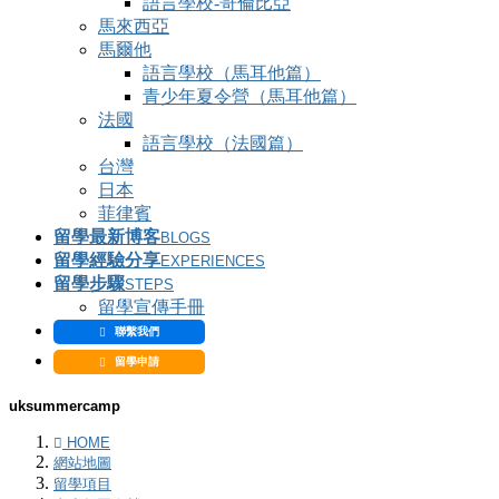
語言學校-哥倫比亞
馬來西亞
馬爾他
語言學校（馬耳他篇）
青少年夏令營（馬耳他篇）
法國
語言學校（法國篇）
台灣
日本
菲律賓
留學最新博客
BLOGS
留學經驗分享
EXPERIENCES
留學步驟
STEPS
留學宣傳手冊
聯繫我們
留學申請
uksummercamp
HOME
網站地圖
留學項目