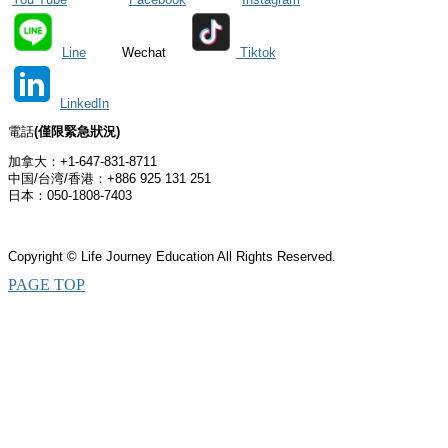
Line
Wechat
Tiktok
LinkedIn
電話
(僅限
緊急狀況)
加拿大：+1-647-831-8711
中国/台湾/香港：+886 925 131 251
日本：050-1808-7403
Copyright © Life Journey Education All Rights Reserved.
PAGE TOP