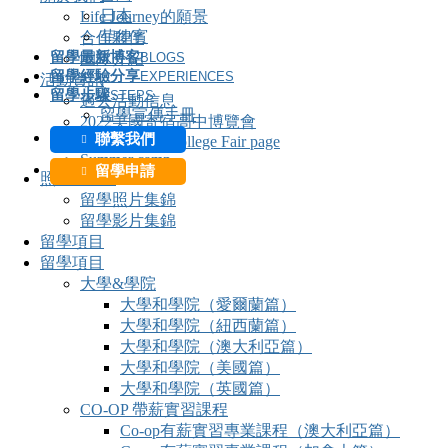
日本
Life Journey的願景
菲律賓
合作夥伴
留學最新博客
BLOGS
團隊介紹
留學經驗分享
EXPERIENCES
活動資訊
留學步驟
STEPS
過去活動信息
留學宣傳手冊
2022美國寄宿高中博覽會
聯繫我們
2022 Canada College Fair page
Summer camp
留學申請
照片&影片
留學照片集錦
留學影片集錦
留學項目
留學項目
大學&學院
大學和學院（愛爾蘭篇）
大學和學院（紐西蘭篇）
大學和學院（澳大利亞篇）
大學和學院（美國篇）
大學和學院（英國篇）
CO-OP 帶薪實習課程
Co-op有薪實習專業課程（澳大利亞篇）