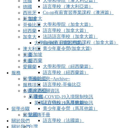
大學和學院（澳大利亞篇）
法國
語言學校（澳大利亞篇）
德國
Co-op有薪實習專業課程（澳洲篇）
西班牙
加拿大
新加坡
大學和學院（加拿大篇）
哥倫比亞
語言學校（加拿大篇）
紐西蘭
法語語言學校（加拿大篇）
加拿大
Co-op有薪實習專業課程（加拿大篇）
大學和學院（加拿大篇）
青少年夏令營(加拿大篇)
澳大利亞
新加坡
英國
紐西蘭
美國
大學和學院（紐西蘭篇）
愛爾蘭
語言學校（紐西蘭篇）
服務
哥倫比亞
留学最新信息~Archive~
語言學校-哥倫比亞
服務項目
馬來西亞
各國簽證相關資訊
馬爾他
美國-COVID-19入境限制快訊
語言學校（馬耳他篇）
英國-COVID-19入境限制快訊
青少年夏令營（馬耳他篇）
留學步驟
法國
留學宣傳手冊
語言學校（法國篇）
關於我們
台灣
關於我們