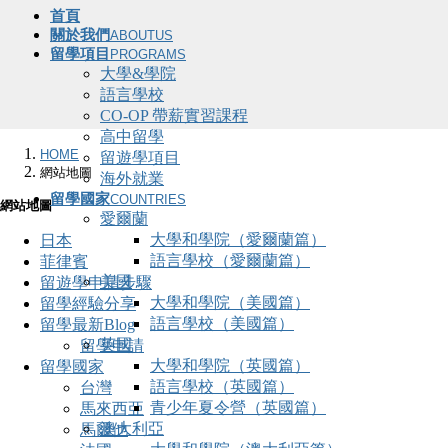
首頁
關於我們
ABOUTUS
留學項目
PROGRAMS
大學&學院
語言學校
CO-OP 帶薪實習課程
高中留學
HOME
留遊學項目
網站地圖
海外就業
留學國家
COUNTRIES
網站地圖
愛爾蘭
大學和學院（愛爾蘭篇）
日本
語言學校（愛爾蘭篇）
菲律賓
美國
留遊學申請步驟
大學和學院（美國篇）
留學經驗分享
語言學校（美國篇）
留學最新Blog
英國
留學申請
大學和學院（英國篇）
留學國家
語言學校（英國篇）
台灣
青少年夏令營（英國篇）
馬來西亞
澳大利亞
馬爾他