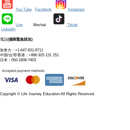
You Tube
Facebook
Instagram
Line
Wechat
Tiktok
LinkedIn
電話
(僅限
緊急狀況)
加拿大：+1-647-831-8711
中国/台湾/香港：+886 925 131 251
日本：050-1808-7403
Copyright © Life Journey Education All Rights Reserved.